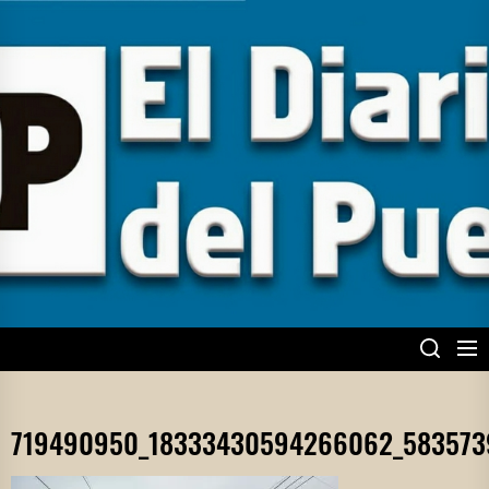
Skip
to
the
content
EL DIARIO DEL
PUEBLO
719490950_18333430594266062_583573