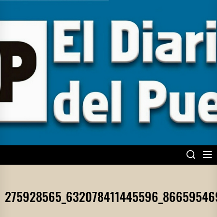
Skip
to
the
content
EL DIARIO DEL
PUEBLO
275928565_632078411445596_86659546