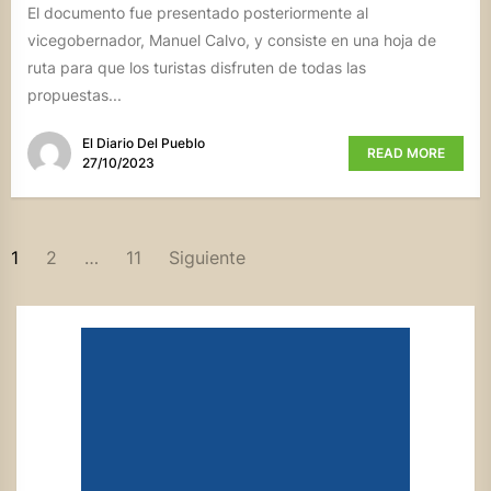
El documento fue presentado posteriormente al
vicegobernador, Manuel Calvo, y consiste en una hoja de
ruta para que los turistas disfruten de todas las
propuestas...
El Diario Del Pueblo
READ MORE
27/10/2023
PAGINACIÓN
1
2
…
11
Siguiente
DE
ENTRADAS