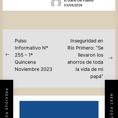
El Diario Del Pueblo
03/08/2026
NAVEGACIÓN
Pulso
Inseguridad en
DE
Informativo Nº
Río Primero: “Se
255 – 1ª
llevaron los
ENTRADAS
Previous
Ne
Quincena
ahorros de toda
post:
po
Noviembre 2023
la vida de mi
papá”
PREVIOUS POST
NEXT POST