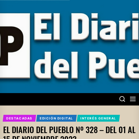
Skip
to
the
content
EL DIARIO DEL
PUEBLO
DESTACADAS
EDICIÓN DIGITAL
INTERÉS GENERAL
EL DIARIO DEL PUEBLO Nº 328 – DEL 01 AL