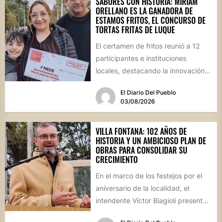
SABORES CON HISTORIA: MIRIAM
ORELLANO ES LA GANADORA DE
ESTAMOS FRITOS, EL CONCURSO DE
TORTAS FRITAS DE LUQUE
El certamen de fritos reunió a 12
participantes e instituciones
locales, destacando la innovación
culinaria y el profundo arraigo de...
El Diario Del Pueblo
03/08/2026
VILLA FONTANA: 102 AÑOS DE
HISTORIA Y UN AMBICIOSO PLAN DE
OBRAS PARA CONSOLIDAR SU
CRECIMIENTO
En el marco de los festejos por el
aniversario de la localidad, el
intendente Víctor Biagioli presentó
una batería de...