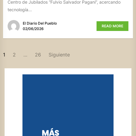
Centro de Jubilados “Fulvio Salvador Pagani”, acercando
tecnología...
El Diario Del Pueblo
READ MORE
02/06/2026
PAGINACIÓN
1
2
…
26
Siguiente
DE
ENTRADAS