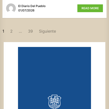
El Diario Del Pueblo
READ MORE
01/07/2026
PAGINACIÓN
1
2
…
39
Siguiente
DE
ENTRADAS