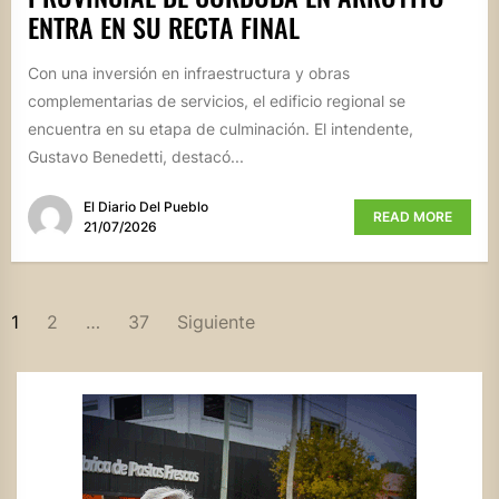
ENTRA EN SU RECTA FINAL
Con una inversión en infraestructura y obras
complementarias de servicios, el edificio regional se
encuentra en su etapa de culminación. El intendente,
Gustavo Benedetti, destacó...
El Diario Del Pueblo
READ MORE
21/07/2026
PAGINACIÓN
1
2
…
37
Siguiente
DE
ENTRADAS