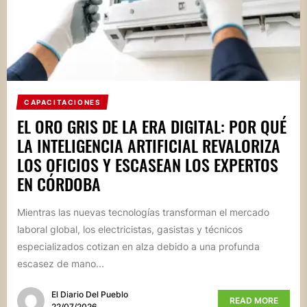
CAPACITACIONES
EL ORO GRIS DE LA ERA DIGITAL: POR QUÉ
LA INTELIGENCIA ARTIFICIAL REVALORIZA
LOS OFICIOS Y ESCASEAN LOS EXPERTOS
EN CÓRDOBA
Mientras las nuevas tecnologías transforman el mercado
laboral global, los electricistas, gasistas y técnicos
especializados cotizan en alza debido a una profunda
escasez de mano...
El Diario Del Pueblo
READ MORE
22/07/2026