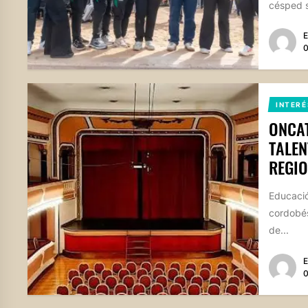
césped si
E
0
INTERÉ
ONCAT
TALEN
REGIO
Educació
cordobés
de...
E
0