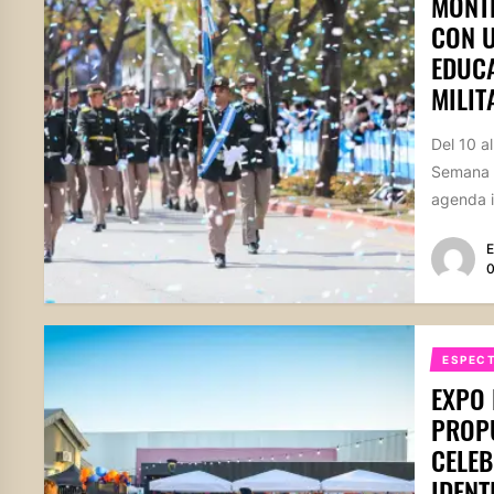
MONTE
CON U
EDUCA
MILIT
Del 10 a
Semana S
agenda in
E
0
ESPEC
EXPO 
PROPU
CELEB
IDENT