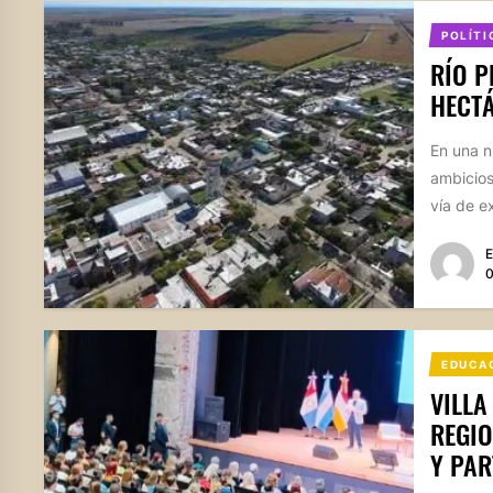
POLÍTI
RÍO P
HECTÁ
En una n
ambicios
vía de e
E
0
EDUCA
VILLA
REGIO
Y PAR