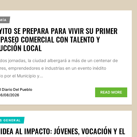
MÍA
ITO SE PREPARA PARA VIVIR SU PRIMER
PASEO COMERCIAL CON TALENTO Y
UCCIÓN LOCAL
dos jornadas, la ciudad albergará a más de un centenar de
res, emprendedores e industrias en un evento inédito
o por el Municipio y...
l Diario Del Pueblo
READ MORE
6/08/2026
S GENERAL
 IDEA AL IMPACTO: JÓVENES, VOCACIÓN Y EL