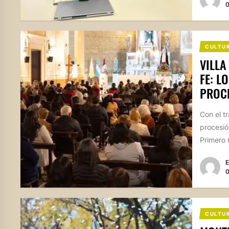
0
CULTU
VILLA
FE: L
PROC
Con el t
procesió
Primero r
E
0
CULTU