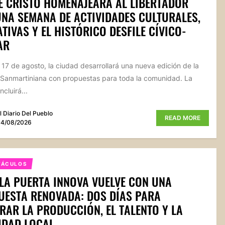
 CRISTO HOMENAJEARÁ AL LIBERTADOR
NA SEMANA DE ACTIVIDADES CULTURALES,
TIVAS Y EL HISTÓRICO DESFILE CÍVICO-
AR
l 17 de agosto, la ciudad desarrollará una nueva edición de la
anmartiniana con propuestas para toda la comunidad. La
cluirá...
l Diario Del Pueblo
READ MORE
4/08/2026
TÁCULOS
LA PUERTA INNOVA VUELVE CON UNA
ESTA RENOVADA: DOS DÍAS PARA
RAR LA PRODUCCIÓN, EL TALENTO Y LA
IDAD LOCAL