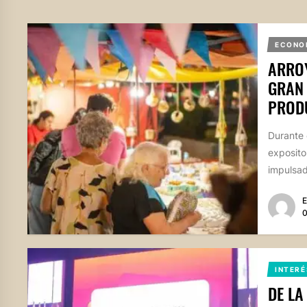
ECONO
ARROY
GRAN 
PROD
Durante 
exposito
impulsad
E
0
INTERÉ
DE LA