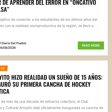
 DE APRENDER DEL ERROR EN “ONCATIVO
LSA”
bjetivo de conectar a los estudiantes de los últimos años del
io con la realidad socioproductiva de la región, se llevó a
l Diario Del Pueblo
READ MORE
6/08/2026
TES
ITO HIZO REALIDAD UN SUEÑO DE 15 AÑOS:
GURÓ SU PRIMERA CANCHA DE HOCKEY
TICA
de más de una década de esfuerzo colectivo, el Club
o y Cultural Arroyito dejó oficialmente inaugurada su cancha de