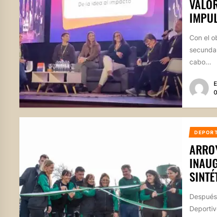
VALOR
IMPU
Con el o
secundar
cabo...
E
0
DEPOR
ARROY
INAU
SINTÉ
Después 
Deportiv