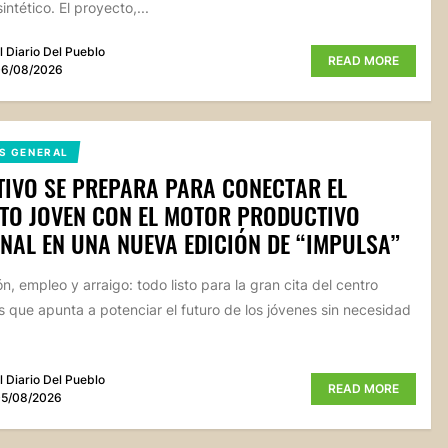
ntético. El proyecto,...
l Diario Del Pueblo
READ MORE
6/08/2026
S GENERAL
IVO SE PREPARA PARA CONECTAR EL
TO JOVEN CON EL MOTOR PRODUCTIVO
NAL EN UNA NUEVA EDICIÓN DE “IMPULSA”
n, empleo y arraigo: todo listo para la gran cita del centro
 que apunta a potenciar el futuro de los jóvenes sin necesidad
l Diario Del Pueblo
READ MORE
5/08/2026