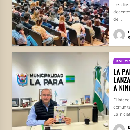
Los días 
docentes
de...
E
0
POLÍTI
LA PA
LANZA
A NIÑ
El inten
comunita
La inicia
E