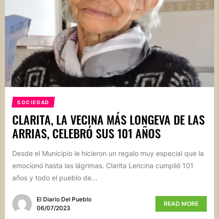
SOCIEDAD
CLARITA, LA VECINA MÁS LONGEVA DE LAS
ARRIAS, CELEBRÓ SUS 101 AÑOS
Desde el Municipio le hicieron un regalo muy especial que la
emocionó hasta las lágrimas. Clarita Lencina cumplió 101
años y todo el pueblo de...
El Diario Del Pueblo
READ MORE
06/07/2023