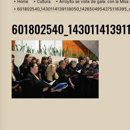
Home
Cultura
Arroyito se viste de gala: con la Misa 
601802540_1430114139118050_1426504954275116395_
601802540_14301141391