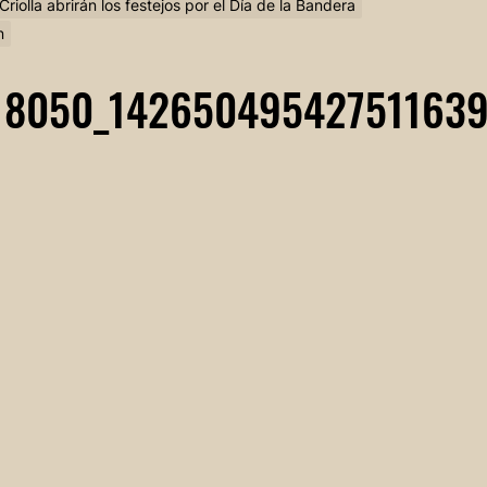
Criolla abrirán los festejos por el Día de la Bandera
n
18050_14265049542751163