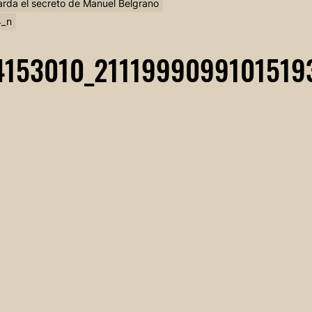
arda el secreto de Manuel Belgrano
4_n
4153010_2111999099101519