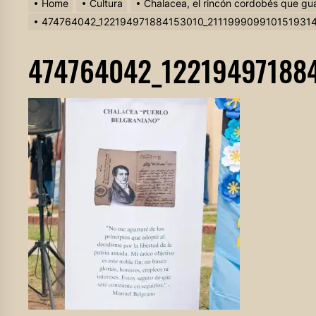
Home
Cultura
Chalacea, el rincón cordobés que gu
474764042_122194971884153010_211199909910151931
474764042_12219497188