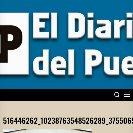
Skip
to
the
content
EL DIARIO DEL
PUEBLO
516446262_10238763548526289_375506