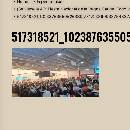
Home
Espectáculos
¡Se viene la 47° Fiesta Nacional de la Bagna Cauda! Todo 
517318521_10238763550526339_774723360933754337
517318521_10238763550