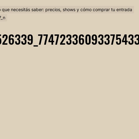
lo que necesitás saber: precios, shows y cómo comprar tu entrada
7_n
526339_77472336093375433