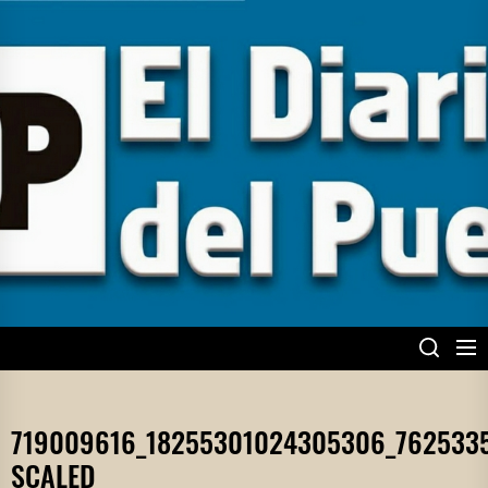
Skip
to
the
content
EL DIARIO DEL
PUEBLO
719009616_18255301024305306_762533
SCALED