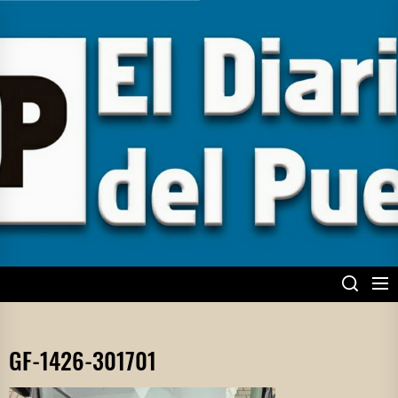
Skip
to
the
content
EL DIARIO DEL
PUEBLO
GF-1426-301701