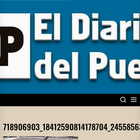
Skip
to
the
content
EL DIARIO DEL
PUEBLO
718906903_18412590814178704_2455856