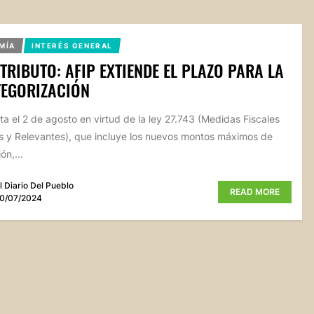
MÍA
INTERÉS GENERAL
RIBUTO: AFIP EXTIENDE EL PLAZO PARA LA
TEGORIZACIÓN
ta el 2 de agosto en virtud de la ley 27.743 (Medidas Fiscales
as y Relevantes), que incluye los nuevos montos máximos de
ón,...
l Diario Del Pueblo
READ MORE
0/07/2024