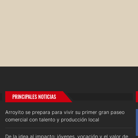
PRINCIPALES NOTICIAS
Arroyito se prepara para vivir su primer gran paseo
comercial con talento y producción local
De la idea al impacto: jóvenes, vocación y el valor de