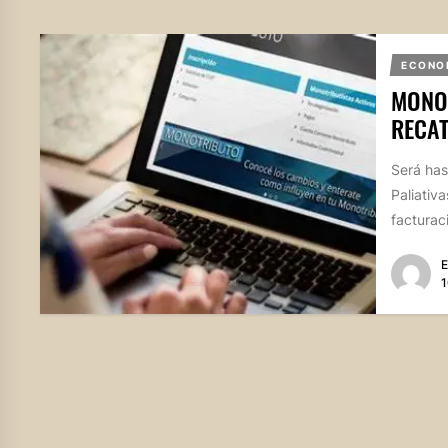
ECONO
MONOT
RECA
Será has
Paliativ
facturaci
E
1