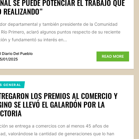
NAL SE PUEDE POTENCIAR EL TRABAJO QUE
 REALIZANDO”
lador departamental y también presidente de la Comunidad
 Río Primero, aclaró algunos puntos respecto de su reciente
ión y fundamentó su interés en...
l Diario Del Pueblo
READ MORE
5/01/2025
S GENERAL
TREGARON LOS PREMIOS AL COMERCIO Y
INO SE LLEVÓ EL GALARDÓN POR LA
ECTORIA
nción se entrega a comercios con al menos 45 años de
ad, valorándose la cantidad de generaciones que lo han