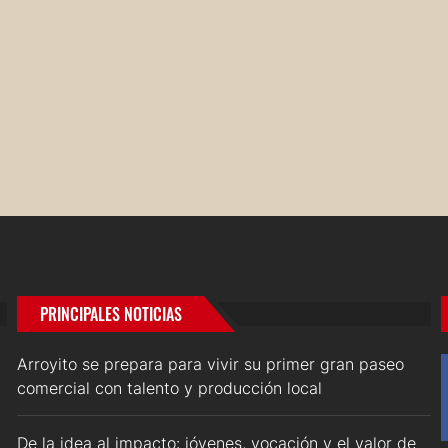
PRINCIPALES NOTICIAS
Arroyito se prepara para vivir su primer gran paseo
comercial con talento y producción local
De la idea al impacto: jóvenes, vocación y el valor de