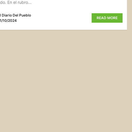
o. En el rubro...
l Diario Del Pueblo
READ MORE
1/10/2024