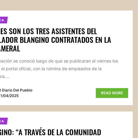
CA
ES SON LOS TRES ASISTENTES DEL
LADOR BLANGINO CONTRATADOS EN LA
AMERAL
mación se conoció luego de que se publicaran el viernes los
 el portal oficial, con la nómina de empleados de la
ra....
l Diario Del Pueblo
READ MORE
1/04/2025
CA
INO: “A TRAVÉS DE LA COMUNIDAD