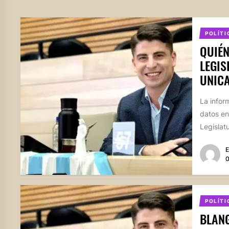
POLÍTI
QUIÉN
LEGIS
UNIC
La infor
datos en
Legislatu
E
0
POLÍTI
BLANG