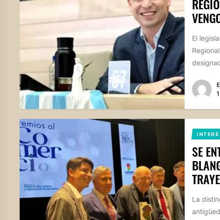
REGIO
VENGO
El legis
Regional
designac
E
1
INTERÉ
SE EN
BLANG
TRAY
La disti
antigüed