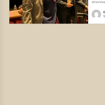
atravesad
E
1