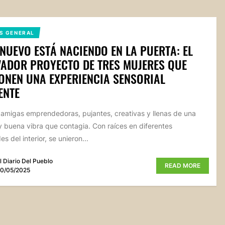
S GENERAL
NUEVO ESTÁ NACIENDO EN LA PUERTA: EL
ADOR PROYECTO DE TRES MUJERES QUE
NEN UNA EXPERIENCIA SENSORIAL
ENTE
 amigas emprendedoras, pujantes, creativas y llenas de una
y buena vibra que contagia. Con raíces en diferentes
es del interior, se unieron...
l Diario Del Pueblo
READ MORE
0/05/2025