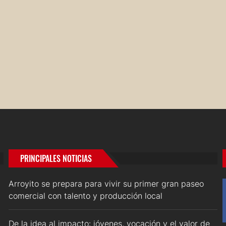
PRINCIPALES NOTICIAS
Arroyito se prepara para vivir su primer gran paseo
comercial con talento y producción local
De la idea al impacto: jóvenes, vocación y el valor de