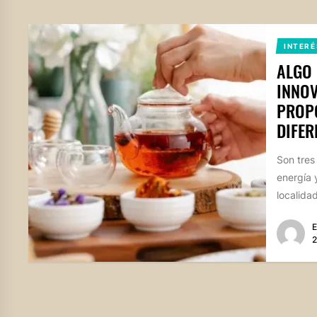
INTERÉ
ALGO 
INNOV
PROPO
DIFER
Son tres
energía 
localidad
E
2