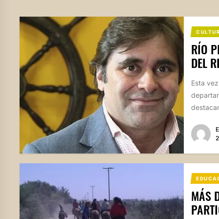
CULTU
RÍO P
DEL R
Esta vez
departam
destacar 
E
2
EDUCA
MÁS D
PARTI