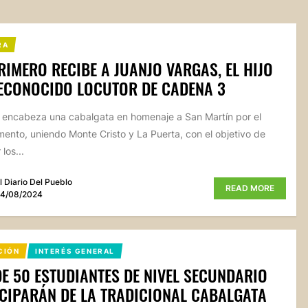
RA
RIMERO RECIBE A JUANJO VARGAS, EL HIJO
ECONOCIDO LOCUTOR DE CADENA 3
 encabeza una cabalgata en homenaje a San Martín por el
ento, uniendo Monte Cristo y La Puerta, con el objetivo de
los...
l Diario Del Pueblo
READ MORE
4/08/2024
CIÓN
INTERÉS GENERAL
E 50 ESTUDIANTES DE NIVEL SECUNDARIO
CIPARÁN DE LA TRADICIONAL CABALGATA