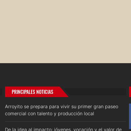
PRINCIPALES NOTICIAS
Arroyito se prepara para vivir su primer gran paseo
comercial con talento y producción local
De la idea al impacto: jóvenes, vocación y el valor de