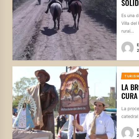
SOLID
Es una d
Villa de
rural...
E
2
TURIS
LA BR
CURA
La proce
catedral 
E
2