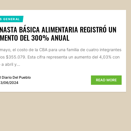
S GENERAL
NASTA BÁSICA ALIMENTARIA REGISTRÓ UN
EMENTO DEL 300% ANUAL
mayo, el costo de la CBA para una familia de cuatro integrantes
los $355.079. Esta cifra representa un aumento del 4,03% con
a abril y...
l Diario Del Pueblo
READ MORE
3/06/2024