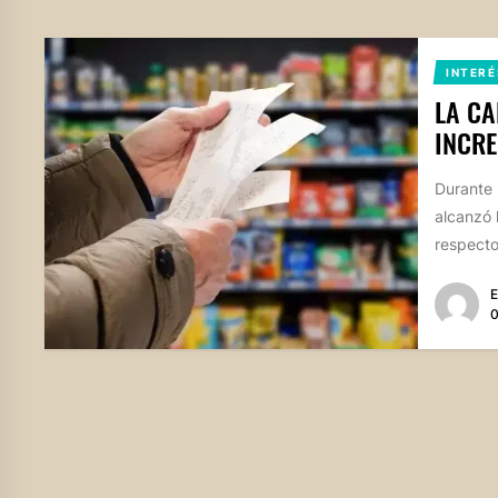
INTERÉ
LA CA
INCR
Durante 
alcanzó 
respecto 
E
0