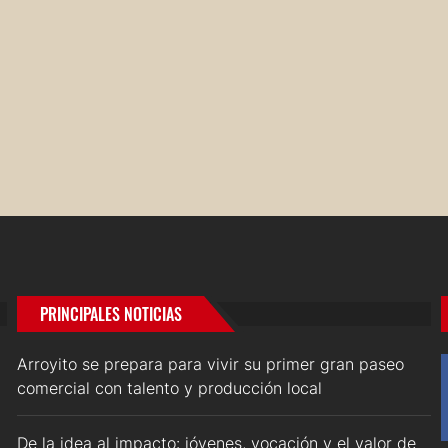
PRINCIPALES NOTICIAS
Arroyito se prepara para vivir su primer gran paseo
comercial con talento y producción local
De la idea al impacto: jóvenes, vocación y el valor de