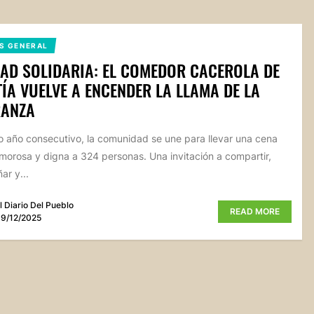
S GENERAL
AD SOLIDARIA: EL COMEDOR CACEROLA DE
ÍA VUELVE A ENCENDER LA LLAMA DE LA
RANZA
o año consecutivo, la comunidad se une para llevar una cena
amorosa y digna a 324 personas. Una invitación a compartir,
r y...
l Diario Del Pueblo
READ MORE
9/12/2025