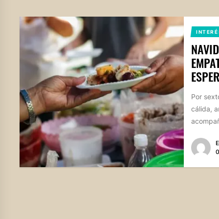
INTERÉ
NAVID
EMPAT
ESPE
Por sext
cálida, 
acompaña
E
0