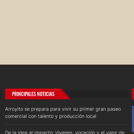
PRINCIPALES NOTICIAS
Arroyito se prepara para vivir su primer gran paseo
comercial con talento y producción local
De la idea al impacto: jóvenes, vocación y el valor de