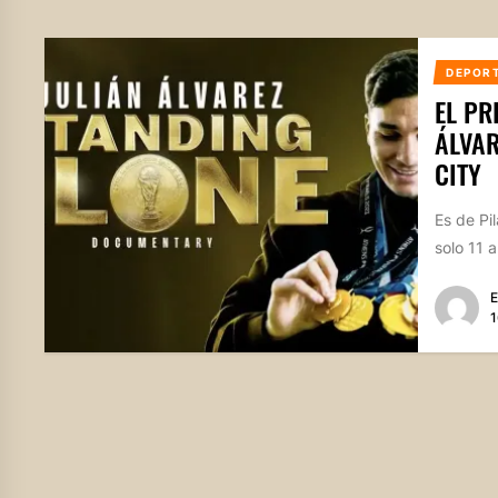
DEPOR
EL PR
ÁLVAR
CITY
Es de Pil
solo 11 a
E
1