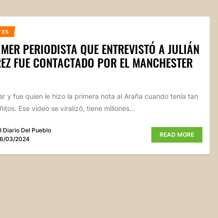
TES
IMER PERIODISTA QUE ENTREVISTÓ A JULIÁN
EZ FUE CONTACTADO POR EL MANCHESTER
ar y fue quien le hizo la primera nota al Araña cuando tenía tan
ñitos. Ese video se viralizó, tiene millones...
l Diario Del Pueblo
READ MORE
6/03/2024