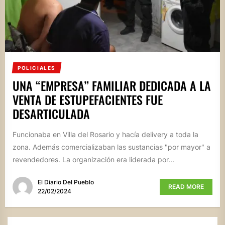
POLICIALES
UNA “EMPRESA” FAMILIAR DEDICADA A LA
VENTA DE ESTUPEFACIENTES FUE
DESARTICULADA
Funcionaba en Villa del Rosario y hacía delivery a toda la
zona. Además comercializaban las sustancias "por mayor" a
revendedores. La organización era liderada por...
El Diario Del Pueblo
READ MORE
22/02/2024