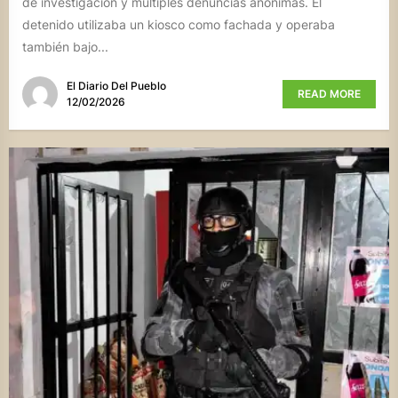
de investigación y múltiples denuncias anónimas. El
detenido utilizaba un kiosco como fachada y operaba
también bajo...
El Diario Del Pueblo
READ MORE
12/02/2026