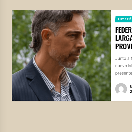
INTERÉ
FEDER
LARGA
PROV
Junto a 
nuevo Mi
presente
E
2