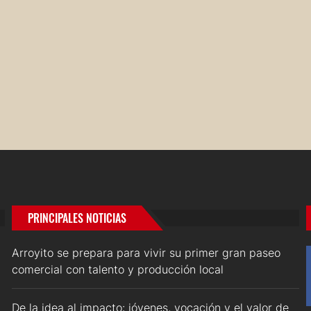
PRINCIPALES NOTICIAS
Arroyito se prepara para vivir su primer gran paseo
comercial con talento y producción local
De la idea al impacto: jóvenes, vocación y el valor de