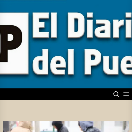
Skip
to
the
content
EL DIARIO DEL
PUEBLO