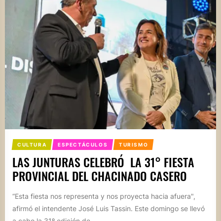
CULTURA
ESPECTÁCULOS
TURISMO
LAS JUNTURAS CELEBRÓ LA 31° FIESTA
PROVINCIAL DEL CHACINADO CASERO
“Esta fiesta nos representa y nos proyecta hacia afuera",
afirmó el intendente José Luis Tassin. Este domingo se llevó
a cabo la 31º edición de...