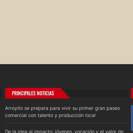
PRINCIPALES NOTICIAS
Arroyito se prepara para vivir su primer gran paseo
comercial con talento y producción local
De la idea al impacto: jóvenes, vocación y el valor de