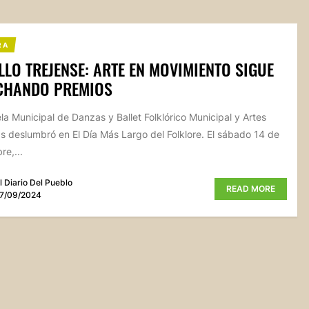
RA
LO TREJENSE: ARTE EN MOVIMIENTO SIGUE
CHANDO PREMIOS
la Municipal de Danzas y Ballet Folklórico Municipal y Artes
s deslumbró en El Día Más Largo del Folklore. El sábado 14 de
re,...
l Diario Del Pueblo
READ MORE
7/09/2024