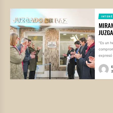
INTERÉ
MIRAM
JUZGA
"Es un he
compromi
expresó e
E
2