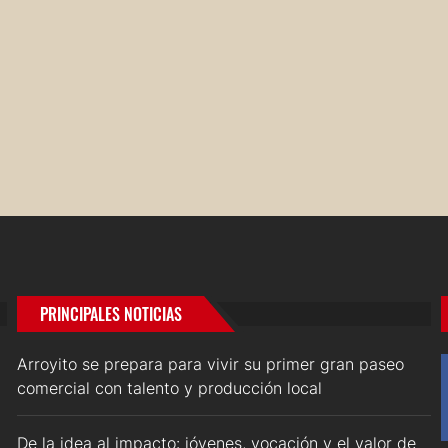
PRINCIPALES NOTICIAS
Arroyito se prepara para vivir su primer gran paseo
comercial con talento y producción local
De la idea al impacto: jóvenes, vocación y el valor de