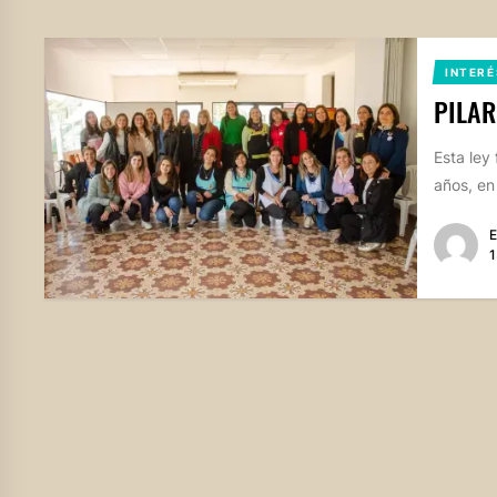
INTERÉ
PILAR
Esta ley
años, en
E
1