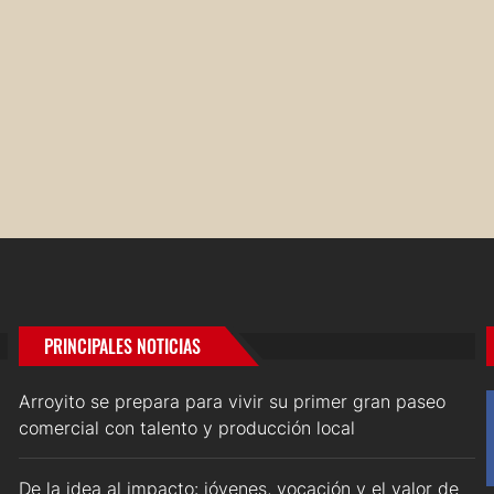
PRINCIPALES NOTICIAS
Arroyito se prepara para vivir su primer gran paseo
comercial con talento y producción local
De la idea al impacto: jóvenes, vocación y el valor de