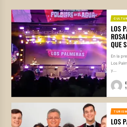
CULTU
LOS P
ROSAR
QUE S
En la pr
Los Palm
y...
E
1
TURIS
LOS 