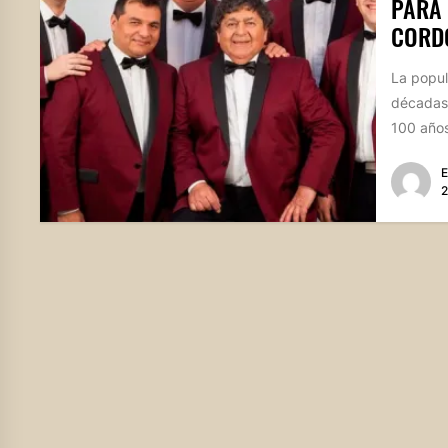
PARA 
CORD
La popul
décadas 
100 años
E
2