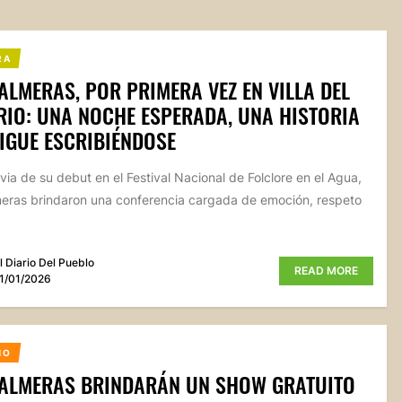
RA
ALMERAS, POR PRIMERA VEZ EN VILLA DEL
IO: UNA NOCHE ESPERADA, UNA HISTORIA
IGUE ESCRIBIÉNDOSE
evia de su debut en el Festival Nacional de Folclore en el Agua,
eras brindaron una conferencia cargada de emoción, respeto
l Diario Del Pueblo
READ MORE
1/01/2026
MO
PALMERAS BRINDARÁN UN SHOW GRATUITO