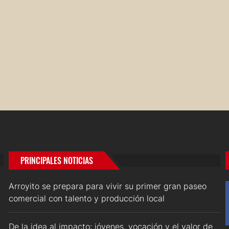
PRINCIPALES NOTICIAS
Arroyito se prepara para vivir su primer gran paseo
comercial con talento y producción local
De la idea al impacto: jóvenes, vocación y el valor de