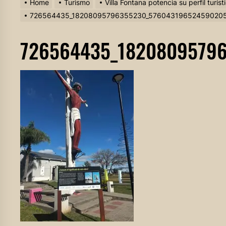
Home
Turismo
Villa Fontana potencia su perfil turí
726564435_18208095796355230_57604319652459020
726564435_1820809579