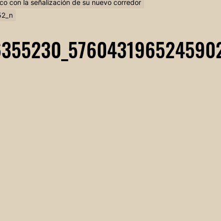
stico con la señalización de su nuevo corredor
52_n
6355230_576043196524590