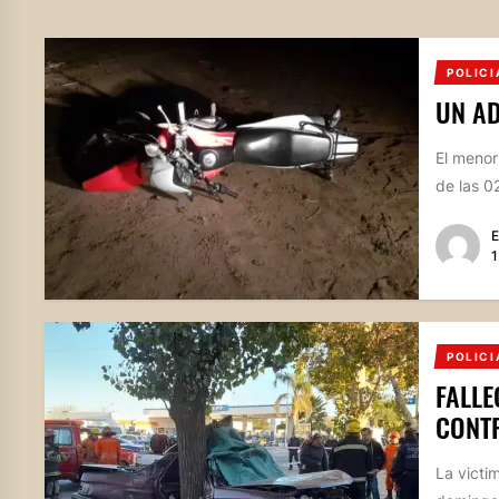
POLICI
UN AD
El menor
de las 0
E
1
POLICI
FALLE
CONT
La victi