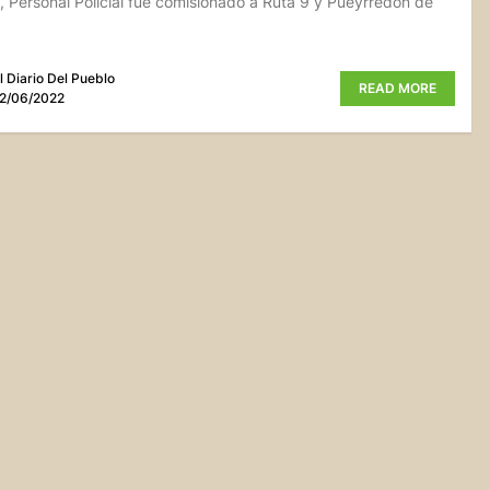
 Personal Policial fue comisionado a Ruta 9 y Pueyrredon de
l Diario Del Pueblo
READ MORE
2/06/2022