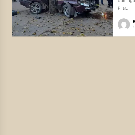
domingo,
Pilar...
E
1