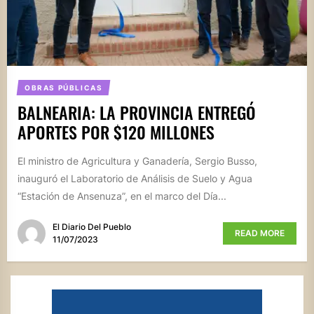
OBRAS PÚBLICAS
BALNEARIA: LA PROVINCIA ENTREGÓ
APORTES POR $120 MILLONES
El ministro de Agricultura y Ganadería, Sergio Busso,
inauguró el Laboratorio de Análisis de Suelo y Agua
“Estación de Ansenuza”, en el marco del Día...
El Diario Del Pueblo
READ MORE
11/07/2023