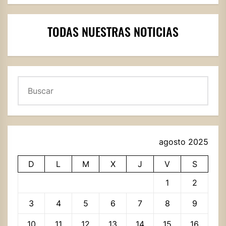
TODAS NUESTRAS NOTICIAS
Buscar
agosto 2025
D
L
M
X
J
V
S
1
2
3
4
5
6
7
8
9
10
11
12
13
14
15
16