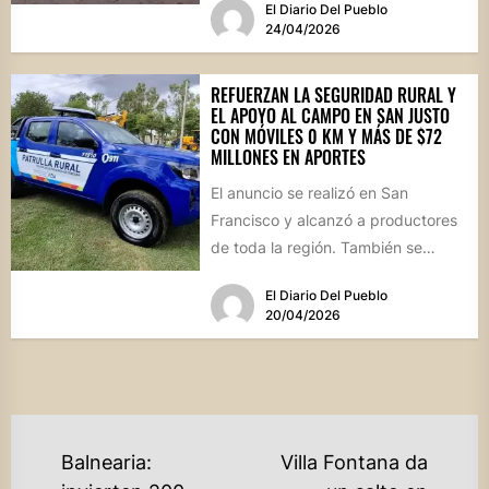
El Diario Del Pueblo
24/04/2026
REFUERZAN LA SEGURIDAD RURAL Y
EL APOYO AL CAMPO EN SAN JUSTO
CON MÓVILES 0 KM Y MÁS DE $72
MILLONES EN APORTES
El anuncio se realizó en San
Francisco y alcanzó a productores
de toda la región. También se
entregaron vehículos para...
El Diario Del Pueblo
20/04/2026
NAVEGACIÓN
Balnearia:
Villa Fontana da