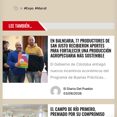
In
#expo
,
#marull
LEE TAMBIÉN...
EN BALNEARIA, 77 PRODUCTORES DE
SAN JUSTO RECIBIERON APORTES
PARA FORTALECER UNA PRODUCCIÓN
AGROPECUARIA MÁS SOSTENIBLE
El Gobierno de Córdoba entregó
nuevos incentivos económicos del
Programa de Buenas Prácticas
Agropecuarias (BPAs) durante un
El Diario Del Pueblo
acto realizado en...
03/08/2026
EL CAMPO DE RÍO PRIMERO,
PREMIADO POR SU COMPROMISO