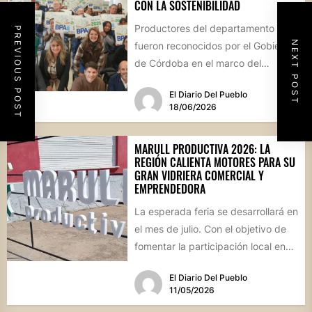
CON LA SOSTENIBILIDAD
Productores del departamento
PREVIOUS POST
NEXT POST
fueron reconocidos por el Gobierno
de Córdoba en el marco del
Programa de Buenas Prácticas
El Diario Del Pueblo
Agropecuarias (BPAs)....
18/06/2026
MARULL PRODUCTIVA 2026: LA
REGIÓN CALIENTA MOTORES PARA SU
GRAN VIDRIERA COMERCIAL Y
EMPRENDEDORA
La esperada feria se desarrollará en
el mes de julio. Con el objetivo de
fomentar la participación local en
un...
El Diario Del Pueblo
11/05/2026