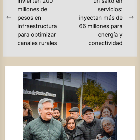
DE
invierten 200
un salto en
millones de
servicios:
ENTRADAS
pesos en
inyectan más de
Previous
Ne
infraestructura
66 millones para
post:
po
para optimizar
energía y
canales rurales
conectividad