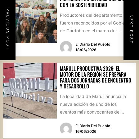
CON LA SOSTENIBILIDAD
PREVIOUS POST
Productores del departamento
NEXT POST
fueron reconocidos por el Gobierno
de Córdoba en el marco del
Programa de Buenas Prácticas
El Diario Del Pueblo
Agropecuarias (BPAs)....
18/06/2026
MARULL PRODUCTIVA 2026: EL
MOTOR DE LA REGIÓN SE PREPARA
PARA DOS JORNADAS DE ENCUENTRO
Y DESARROLLO
La localidad de Marull anuncia la
nueva edición de uno de los
eventos más convocantes del
sector, que tendrá lugar...
El Diario Del Pueblo
16/06/2026