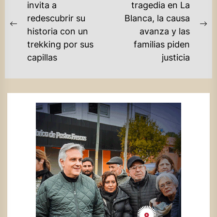
DE
invita a
tragedia en La
redescubrir su
Blanca, la causa
ENTRADAS
Previous
Ne
historia con un
avanza y las
post:
po
trekking por sus
familias piden
capillas
justicia