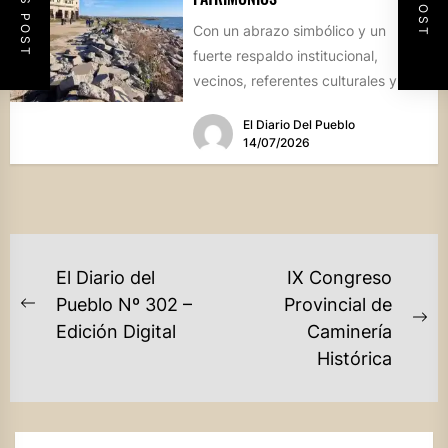
Con un abrazo simbólico y un
fuerte respaldo institucional,
vecinos, referentes culturales y
autoridades de Miramar de
El Diario Del Pueblo
Ansenuza visibilizaron la...
14/07/2026
NAVEGACIÓN
El Diario del
IX Congreso
DE
Pueblo Nº 302 –
Provincial de
Previous
Ne
Edición Digital
Caminería
ENTRADAS
post:
po
Histórica