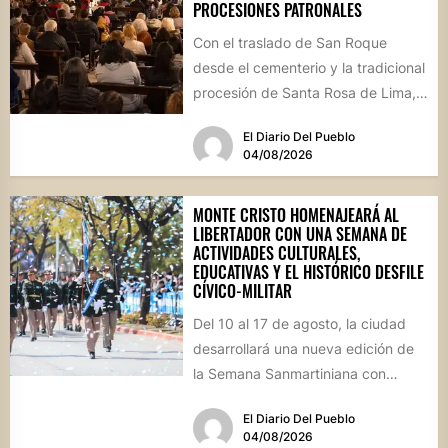
PROCESIONES PATRONALES
Con el traslado de San Roque
desde el cementerio y la tradicional
procesión de Santa Rosa de Lima,
la localidad...
El Diario Del Pueblo
04/08/2026
MONTE CRISTO HOMENAJEARÁ AL
LIBERTADOR CON UNA SEMANA DE
ACTIVIDADES CULTURALES,
EDUCATIVAS Y EL HISTÓRICO DESFILE
CÍVICO-MILITAR
Del 10 al 17 de agosto, la ciudad
desarrollará una nueva edición de
la Semana Sanmartiniana con
propuestas para toda...
El Diario Del Pueblo
04/08/2026