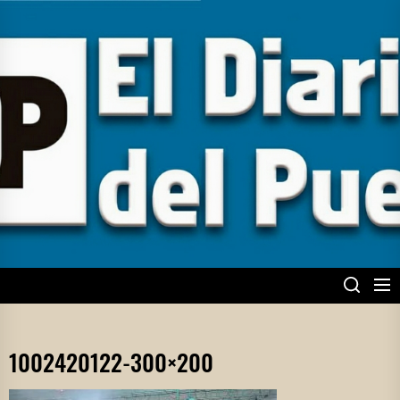
Skip
to
the
content
EL DIARIO DEL
PUEBLO
1002420122-300×200