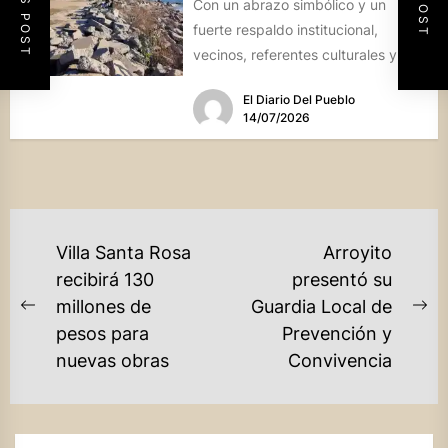
Con un abrazo simbólico y un
fuerte respaldo institucional,
vecinos, referentes culturales y
autoridades de Miramar de
El Diario Del Pueblo
Ansenuza visibilizaron la...
14/07/2026
NAVEGACIÓN
Villa Santa Rosa
Arroyito
DE
recibirá 130
presentó su
millones de
Guardia Local de
ENTRADAS
Previous
Ne
pesos para
Prevención y
post:
po
nuevas obras
Convivencia