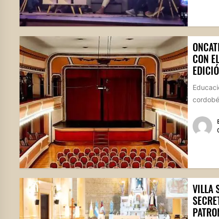
ONCAT
CON E
EDICIÓ
Educació
cordobés
VILLA 
SECRE
PATRO