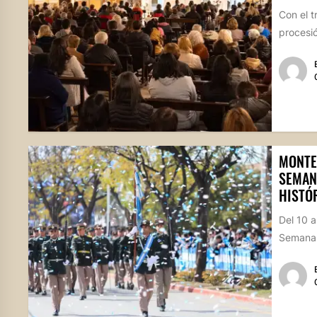
Con el t
procesió
MONTE
SEMANA
HISTÓR
Del 10 a
Semana 