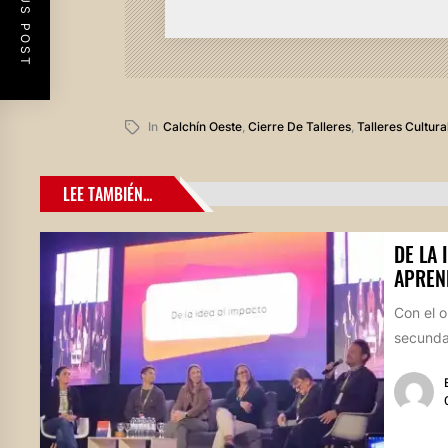
PREVIOUS POST
In
Calchín Oeste
,
Cierre De Talleres
,
Talleres Cultura
LEE TAMBIÉN...
DE LA 
APREN
Con el o
secundar