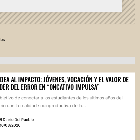
les
IDEA AL IMPACTO: JÓVENES, VOCACIÓN Y EL VALOR DE
DER DEL ERROR EN “ONCATIVO IMPULSA”
bjetivo de conectar a los estudiantes de los últimos años del
io con la realidad socioproductiva de la...
El Diario Del Pueblo
06/08/2026