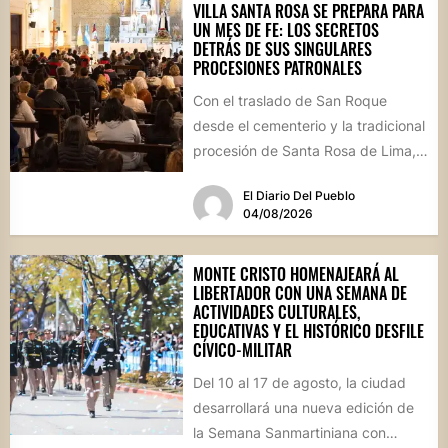
VILLA SANTA ROSA SE PREPARA PARA
UN MES DE FE: LOS SECRETOS
DETRÁS DE SUS SINGULARES
PROCESIONES PATRONALES
Con el traslado de San Roque
desde el cementerio y la tradicional
procesión de Santa Rosa de Lima,
la localidad...
El Diario Del Pueblo
04/08/2026
MONTE CRISTO HOMENAJEARÁ AL
LIBERTADOR CON UNA SEMANA DE
ACTIVIDADES CULTURALES,
EDUCATIVAS Y EL HISTÓRICO DESFILE
CÍVICO-MILITAR
Del 10 al 17 de agosto, la ciudad
desarrollará una nueva edición de
la Semana Sanmartiniana con