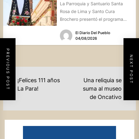
La Parroquia y Santuario Santa
Rosa de Lima y Santo Cura
Brochero presentó el programa
oficial de las Fiestas Patronales...
El Diario Del Pueblo
04/08/2026
PREVIOUS POST
NEXT POST
NAVEGACIÓN
¡Felices 111 años
Una reliquia se
DE
Previous
La Para!
suma al museo
Ne
post:
de Oncativo
ENTRADAS
po