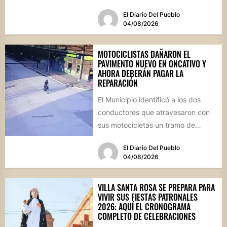
propuestas para toda...
El Diario Del Pueblo
04/08/2026
MOTOCICLISTAS DAÑARON EL
PAVIMENTO NUEVO EN ONCATIVO Y
AHORA DEBERÁN PAGAR LA
REPARACIÓN
El Municipio identificó a los dos
conductores que atravesaron con
sus motocicletas un tramo de
hormigón recién colocado sobre
El Diario Del Pueblo
calle...
04/08/2026
VILLA SANTA ROSA SE PREPARA PARA
VIVIR SUS FIESTAS PATRONALES
2026: AQUÍ EL CRONOGRAMA
COMPLETO DE CELEBRACIONES