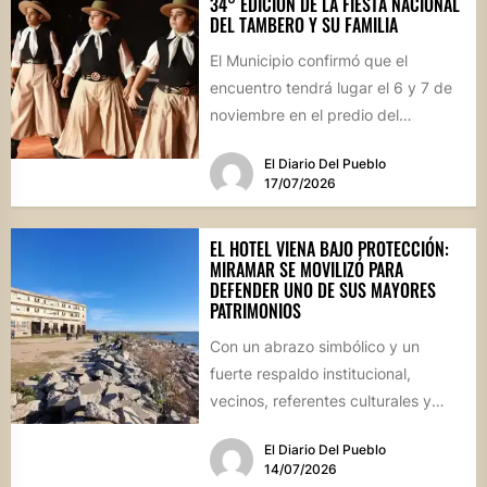
34° EDICIÓN DE LA FIESTA NACIONAL
DEL TAMBERO Y SU FAMILIA
El Municipio confirmó que el
encuentro tendrá lugar el 6 y 7 de
noviembre en el predio del
ferrocarril. Con...
El Diario Del Pueblo
17/07/2026
EL HOTEL VIENA BAJO PROTECCIÓN:
MIRAMAR SE MOVILIZÓ PARA
DEFENDER UNO DE SUS MAYORES
PATRIMONIOS
Con un abrazo simbólico y un
fuerte respaldo institucional,
vecinos, referentes culturales y
autoridades de Miramar de
El Diario Del Pueblo
Ansenuza visibilizaron la...
14/07/2026