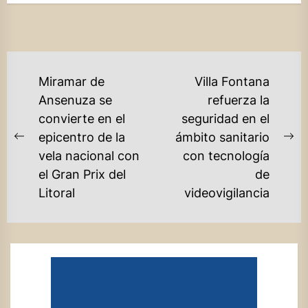
NAVEGACIÓN
Miramar de
Villa Fontana
DE
Ansenuza se
refuerza la
convierte en el
seguridad en el
ENTRADAS
epicentro de la
ámbito sanitario
Previous
Ne
vela nacional con
con tecnología
post:
po
el Gran Prix del
de
Litoral
videovigilancia