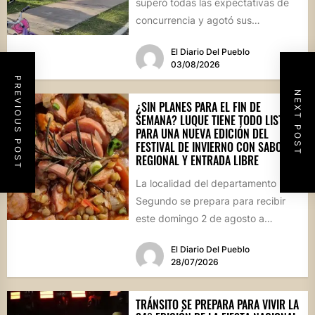
superó todas las expectativas de
concurrencia y agotó sus
propuestas gastronómicas. En este
El Diario Del Pueblo
marco, el...
03/08/2026
PREVIOUS POST
NEXT POST
¿SIN PLANES PARA EL FIN DE
SEMANA? LUQUE TIENE TODO LISTO
PARA UNA NUEVA EDICIÓN DEL
FESTIVAL DE INVIERNO CON SABOR
REGIONAL Y ENTRADA LIBRE
La localidad del departamento Río
Segundo se prepara para recibir
este domingo 2 de agosto a
vecinos y visitantes de...
El Diario Del Pueblo
28/07/2026
TRÁNSITO SE PREPARA PARA VIVIR LA