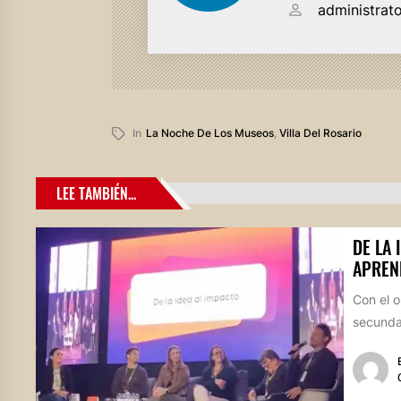
administrat
In
La Noche De Los Museos
,
Villa Del Rosario
LEE TAMBIÉN...
DE LA 
APREN
Con el o
secundar