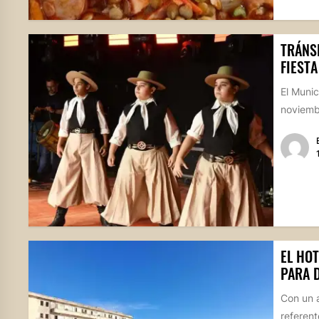
TRÁNSI
FIESTA
El Munic
noviembr
EL HO
PARA 
Con un a
referent