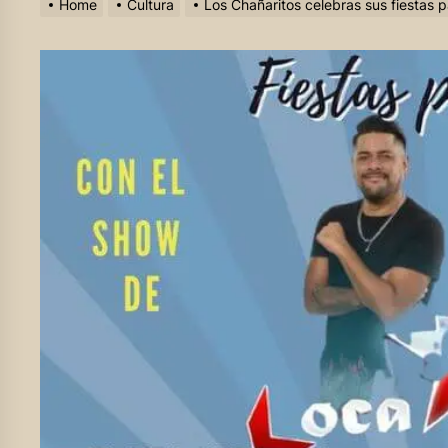
Home
Cultura
Los Chañaritos celebras sus fiestas p