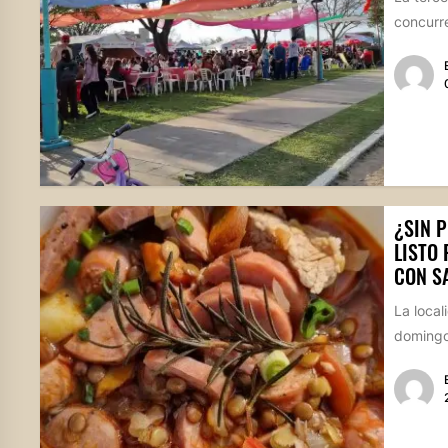
concurre
¿SIN P
LISTO 
CON S
La local
domingo 