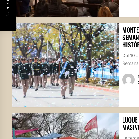
PREVIOUS POST
MONTE
SEMANA
HISTÓR
Del 10 a
Semana 
LUQUE 
MASIV
La terce