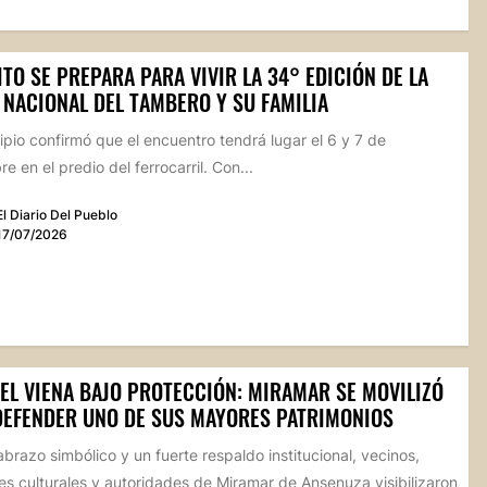
TO SE PREPARA PARA VIVIR LA 34° EDICIÓN DE LA
 NACIONAL DEL TAMBERO Y SU FAMILIA
ipio confirmó que el encuentro tendrá lugar el 6 y 7 de
e en el predio del ferrocarril. Con...
El Diario Del Pueblo
17/07/2026
TEL VIENA BAJO PROTECCIÓN: MIRAMAR SE MOVILIZÓ
DEFENDER UNO DE SUS MAYORES PATRIMONIOS
brazo simbólico y un fuerte respaldo institucional, vecinos,
es culturales y autoridades de Miramar de Ansenuza visibilizaron