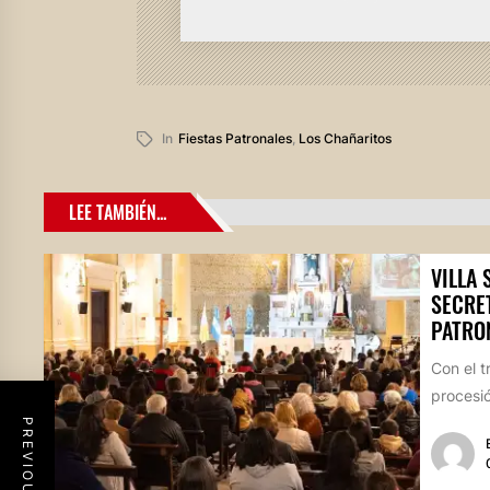
In
Fiestas Patronales
,
Los Chañaritos
LEE TAMBIÉN...
VILLA 
SECRE
PATRO
Con el t
procesió