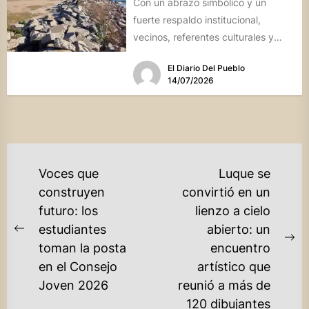
Con un abrazo simbólico y un
fuerte respaldo institucional,
vecinos, referentes culturales y
autoridades de Miramar de
El Diario Del Pueblo
Ansenuza visibilizaron la...
14/07/2026
NAVEGACIÓN
Voces que
Luque se
DE
construyen
convirtió en un
futuro: los
lienzo a cielo
ENTRADAS
estudiantes
abierto: un
Previous
Ne
toman la posta
encuentro
post:
po
en el Consejo
artístico que
Joven 2026
reunió a más de
120 dibujantes