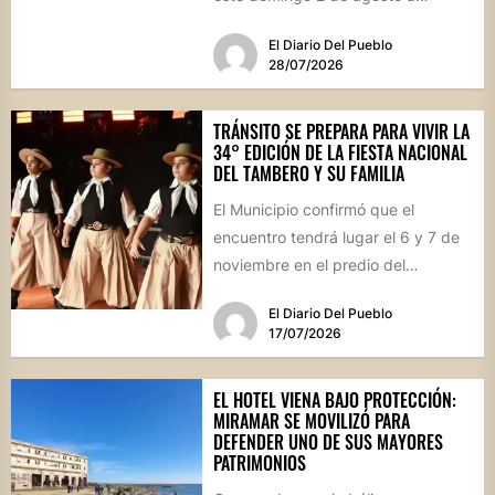
vecinos y visitantes de...
El Diario Del Pueblo
28/07/2026
TRÁNSITO SE PREPARA PARA VIVIR LA
34° EDICIÓN DE LA FIESTA NACIONAL
DEL TAMBERO Y SU FAMILIA
El Municipio confirmó que el
encuentro tendrá lugar el 6 y 7 de
noviembre en el predio del
ferrocarril. Con...
El Diario Del Pueblo
17/07/2026
EL HOTEL VIENA BAJO PROTECCIÓN:
MIRAMAR SE MOVILIZÓ PARA
DEFENDER UNO DE SUS MAYORES
PATRIMONIOS