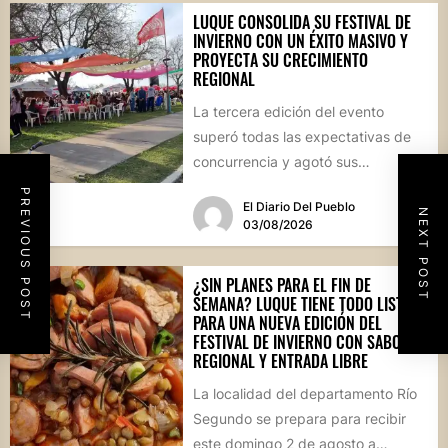
LUQUE CONSOLIDA SU FESTIVAL DE
INVIERNO CON UN ÉXITO MASIVO Y
PROYECTA SU CRECIMIENTO
REGIONAL
La tercera edición del evento
superó todas las expectativas de
concurrencia y agotó sus
propuestas gastronómicas. En este
PREVIOUS POST
El Diario Del Pueblo
marco, el...
NEXT POST
03/08/2026
¿SIN PLANES PARA EL FIN DE
SEMANA? LUQUE TIENE TODO LISTO
PARA UNA NUEVA EDICIÓN DEL
FESTIVAL DE INVIERNO CON SABOR
REGIONAL Y ENTRADA LIBRE
La localidad del departamento Río
Segundo se prepara para recibir
este domingo 2 de agosto a