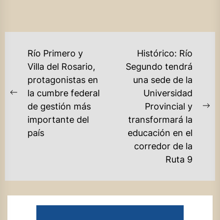
NAVEGACIÓN
Río Primero y
Histórico: Río
DE
Villa del Rosario,
Segundo tendrá
protagonistas en
una sede de la
ENTRADAS
la cumbre federal
Universidad
Previous
de gestión más
Provincial y
post:
Ne
importante del
transformará la
po
país
educación en el
corredor de la
Ruta 9