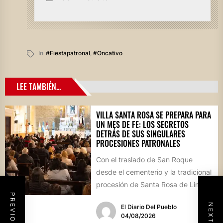
In
#fiestapatronal
,
#oncativo
LEE TAMBIÉN...
VILLA SANTA ROSA SE PREPARA PARA
UN MES DE FE: LOS SECRETOS
DETRÁS DE SUS SINGULARES
PROCESIONES PATRONALES
Con el traslado de San Roque
desde el cementerio y la tradicional
procesión de Santa Rosa de Lima,
la localidad...
El Diario Del Pueblo
04/08/2026