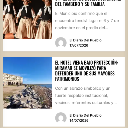
DEL TAMBERO Y SU FAMILIA
El Municipio confirmó que el
encuentro tendrá lugar el 6 y 7 de
noviembre en el predio del
ferrocarril. Con...
El Diario Del Pueblo
17/07/2026
EL HOTEL VIENA BAJO PROTECCIÓN:
MIRAMAR SE MOVILIZÓ PARA
DEFENDER UNO DE SUS MAYORES
PATRIMONIOS
Con un abrazo simbólico y un
fuerte respaldo institucional,
vecinos, referentes culturales y
autoridades de Miramar de
El Diario Del Pueblo
Ansenuza visibilizaron la...
14/07/2026