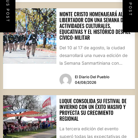
PREVIOUS POST
NEXT POST
MONTE CRISTO HOMENAJEARÁ AL
LIBERTADOR CON UNA SEMANA DE
ACTIVIDADES CULTURALES,
EDUCATIVAS Y EL HISTÓRICO DESFILE
CÍVICO-MILITAR
Del 10 al 17 de agosto, la ciudad
desarrollará una nueva edición de
la Semana Sanmartiniana con
propuestas para toda...
El Diario Del Pueblo
04/08/2026
LUQUE CONSOLIDA SU FESTIVAL DE
INVIERNO CON UN ÉXITO MASIVO Y
PROYECTA SU CRECIMIENTO
REGIONAL
La tercera edición del evento
superó todas las expectativas de