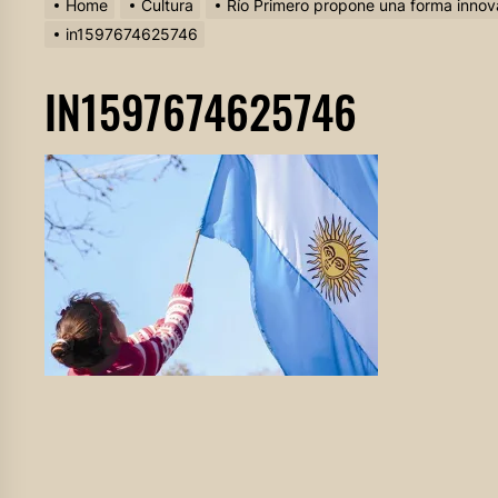
Home
Cultura
Río Primero propone una forma innov
in1597674625746
IN1597674625746