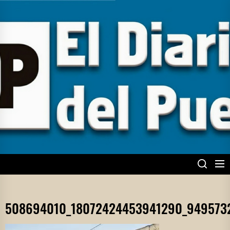
Skip
to
the
content
EL DIARIO DEL
PUEBLO
508694010_18072424453941290_949573