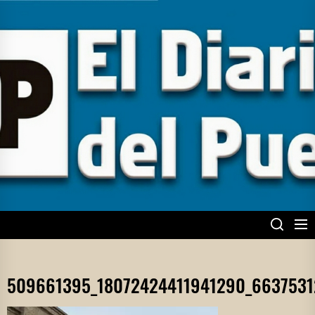
Skip
to
the
content
EL DIARIO DEL
PUEBLO
509661395_18072424411941290_6637531